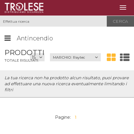
Togg
navig
CERCA
Antincendio
PRODOTTI
MARCHIO:
Raytec
TOTALE RISULTATI:
La tua ricerca non ha prodotto alcun risultato, puoi provare
ad effettuare una nuova ricerca eventualmente limitando i
filtri
Pagine:
1