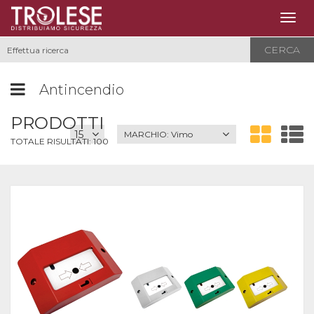
Togg
navig
CERCA
Antincendio
PRODOTTI
MARCHIO:
Vimo
TOTALE RISULTATI:
100