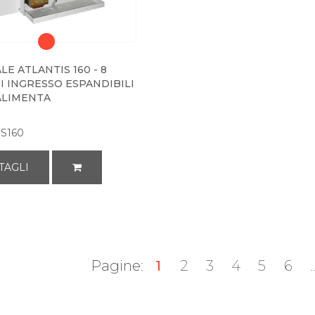
E ATLANTIS 160 - 8
I INGRESSO ESPANDIBILI
 ALIMENTA
S160
TAGLI
Pagine:
1
2
3
4
5
6
.