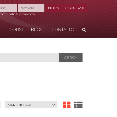
ENTRA
REGISTRATI
imenticato la password?
I
CORSI
BLOG
CONTATTO
CERCA
CERCA
MARCHIO:
Axel