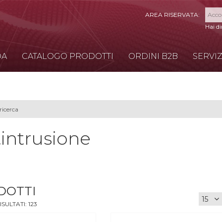
Hai d
DA
CATALOGO PRODOTTI
ORDINI B2B
SERVIZ
intrusione
DOTTI
ISULTATI:
123