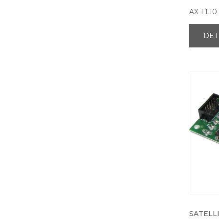
AX-FL10
DET
SATELLI