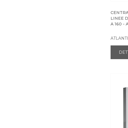
CENTRAL
LINEE D
A 160 -
ATLANT
DET