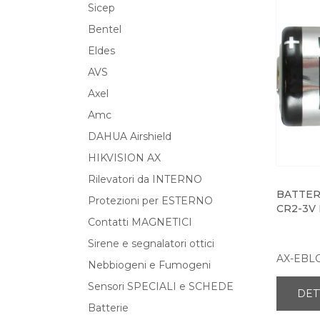
Sicep
Bentel
Eldes
AVS
Axel
Amc
DAHUA Airshield
HIKVISION AX
Rilevatori da INTERNO
BATTERI
Protezioni per ESTERNO
CR2-3V
Contatti MAGNETICI
Sirene e segnalatori ottici
AX-EBL
Nebbiogeni e Fumogeni
Sensori SPECIALI e SCHEDE
DET
Batterie