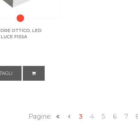
TORE OTTICO, LED
 LUCE FISSA
G
TAGLI
Pagine:
3
4
5
6
7