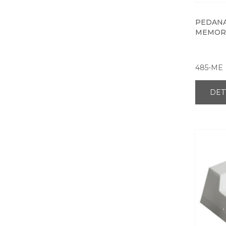
PEDANA
MEMORI
485-ME
DET