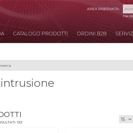
Hai d
DA
CATALOGO PRODOTTI
ORDINI B2B
SERVIZ
intrusione
DOTTI
ISULTATI:
133