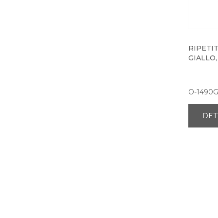
RIPETI
GIALLO,
O-1490
DET