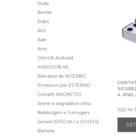
Sicep
Bentel
Eldes
AVS
Axel
Amc
DAHUA Airshield
HIKVISION AX
Rilevatori da INTERNO
CONTAT
Protezioni per ESTERNO
SICURE
Contatti MAGNETICI
4, IP40
Sirene e segnalatori ottici
1021-M-
Nebbiogeni e Fumogeni
Sensori SPECIALI e SCHEDE
DET
Batterie