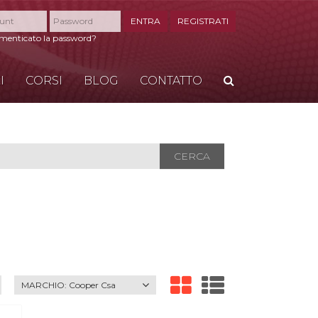
ENTRA
REGISTRATI
imenticato la password?
I
CORSI
BLOG
CONTATTO
CERCA
CERCA
MARCHIO:
Cooper Csa