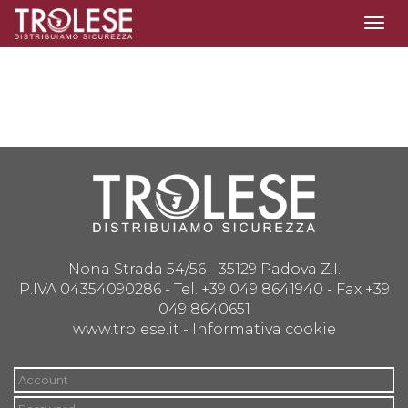
Togg
navig
Nona Strada 54/56 - 35129 Padova Z.I.
P.IVA 04354090286 - Tel. +39 049 8641940 - Fax +39
049 8640651
www.trolese.it -
Informativa cookie