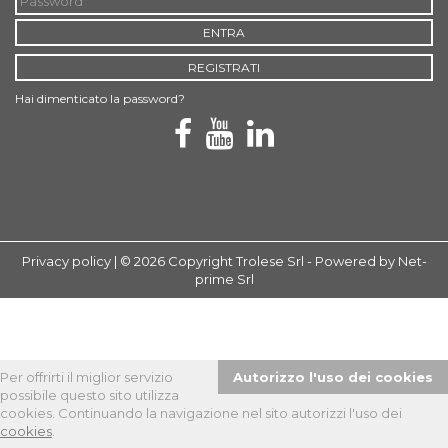
ENTRA
REGISTRATI
Hai dimenticato la password?
Privacy policy
| © 2026 Copyright Trolese Srl -
Powered by Net-
prime Srl
Per offrirti il miglior servizio
Autorizzo l'uso dei cookies
possibile questo sito utilizza
cookies. Continuando la navigazione nel sito autorizzi l'uso dei
cookies
.