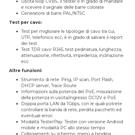
Uscita loop CVBS, Il tester è in grado di mandare
e ricevere il segnale delle barre colorate
Generatore di barre PAL/NTSC
Test per cavo:
Test per migliorare le tipologie di cavo tra cui,
UTP, telefonico ecc, è in grado di salvare il report
dei test
Test TDR cavo RJ45, test pedinatura, lunghezza,
attenuazione, riflettività, impedenza, inclinazione
ecc
Altre funzioni:
Strumento di rete: Ping, IP scan, Port Flash,
DHCP server, Trace Route
Informazioni sulla potenza del PoE, misurazione
della potenza in uscita/ingresso DC12V e PoE
Doppia porta LAN da 1Gbps, con le quali potrete
controllare la banda di rete, perdita pacchetti ed
eventuali errori
Modalità TesterPlay: Tester con versione Android
mobile e modalità PC allo stesso tempo
Collegamenti su schermo, menù a tendina,