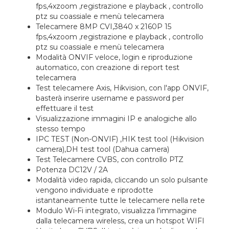
fps,4xzoom ,registrazione e playback , controllo
ptz su coassiale e menù telecamera
Telecamere 8MP CVI,3840 x 2160P 15
fps,4xzoom ,registrazione e playback , controllo
ptz su coassiale e menù telecamera
Modalità ONVIF veloce, login e riproduzione
automatico, con creazione di report test
telecamera
Test telecamere Axis, Hikvision, con l'app ONVIF,
basterà inserire username e password per
effettuare il test
Visualizzazione immagini IP e analogiche allo
stesso tempo
IPC TEST (Non-ONVIF) ,HIK test tool (Hikvision
camera),DH test tool (Dahua camera)
Test Telecamere CVBS, con controllo PTZ
Potenza DC12V / 2A
Modalità video rapida, cliccando un solo pulsante
vengono individuate e riprodotte
istantaneamente tutte le telecamere nella rete
Modulo Wi-Fi integrato, visualizza l'immagine
dalla telecamera wireless, crea un hotspot WIFI