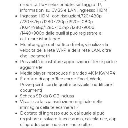
modalità PoE selezionabile, settaggio IP,
informazioni su CVBS e LAN, ingresso HDMI
Ingresso HDMI con risoluzioni,720×480p
/720×576p /1280×720p /1920×1080p
/1024×768p/1280×1024p /1280×900p
/1440×900p dalle quali si può registrare e
catturare istantanee.
Monitoraggio del traffico di rete, visualizza la
velocità della rete Wi-Fi e della rete LAN, oltre
che i parametri.
Possibilità di installare applicazioni di terze parti e
aggiornarle
Media player, reproduce file video 4K MKV/MP4
È dotato di app office come Excel, Work,
Powerpoint, con le quali è possibile modificare I
documenti
Scheda SD da 8 GB inclusa
Visualizza la sua risoluzione originale delle
immagini della telecamera IP
È dotato di ingresso audio, dal quale si può
registrare e salvare tracce audio, calcolatrice, app
di riproduzione musica e molto altro.