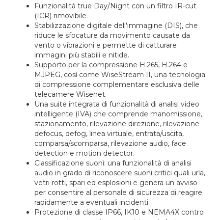
Funzionalità true Day/Night con un filtro IR-cut
(ICR) rimovibile.
Stabilizzazione digitale dell'immagine (DIS), che
riduce le sfocature da movimento causate da
vento o vibrazioni e permette di catturare
immagini più stabili e nitide.
Supporto per la compressione H.265, H.264 e
MJPEG, così come WiseStream II, una tecnologia
di compressione complementare esclusiva delle
telecamere Wisenet.
Una suite integrata di funzionalità di analisi video
intelligente (IVA) che comprende manomissione,
stazionamento, rilevazione direzione, rilevazione
defocus, defog, linea virtuale, entrata/uscita,
comparsa/scomparsa, rilevazione audio, face
detection e motion detector.
Classificazione suoni: una funzionalità di analisi
audio in grado di riconoscere suoni critici quali urla,
vetri rotti, spari ed esplosioni e genera un avviso
per consentire al personale di sicurezza di reagire
rapidamente a eventuali incidenti.
Protezione di classe IP66, IK10 e NEMA4X contro