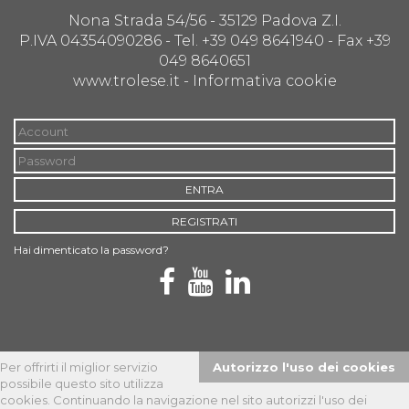
Nona Strada 54/56 - 35129 Padova Z.I.
P.IVA 04354090286 - Tel. +39 049 8641940 - Fax +39
049 8640651
www.trolese.it -
Informativa cookie
ENTRA
REGISTRATI
Hai dimenticato la password?
Per offrirti il miglior servizio
Autorizzo l'uso dei cookies
possibile questo sito utilizza
Privacy policy
| © 2026 Copyright Trolese Srl -
Powered by Net-
cookies. Continuando la navigazione nel sito autorizzi l'uso dei