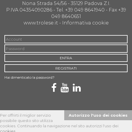
Nona Strada 54/56 - 35129 Padova Z.I.
P.IVA 04354090286 - Tel. +39 049 8641940 - Fax +39
049 8640651
www.trolese.it -
Informativa cookie
ENTRA
REGISTRATI
Hai dimenticato la password?
Per offrirti il miglior servizio
Autorizzo l'uso dei cookies
possibile questo sito utilizza
Privacy policy
| © 2026 Copyright Trolese Srl -
Powered by Net-
cookies. Continuando la navigazione nel sito autorizzi l'uso dei
prime Srl
cookies
.