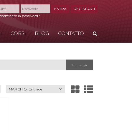
ENTRA
REGISTRATI
imenticato la password?
I
CORSI
BLOG
CONTATTO
CERCA
CERCA
MARCHIO:
Entrade