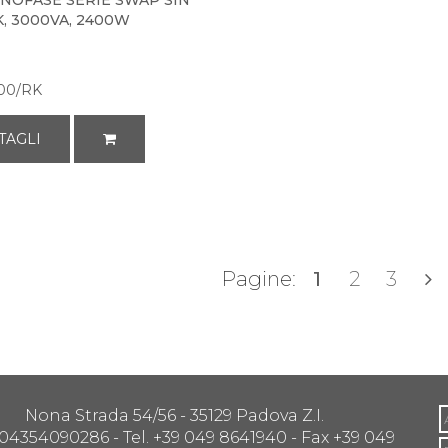
NOFASE SERIE SWAP SIN
, 3000VA, 2400W
00/RK
TAGLI
Pagine:
1
2
3
Nona Strada 54/56 - 35129 Padova Z.I.
 04354090286 - Tel. +39 049 8641940 - Fax +39 049