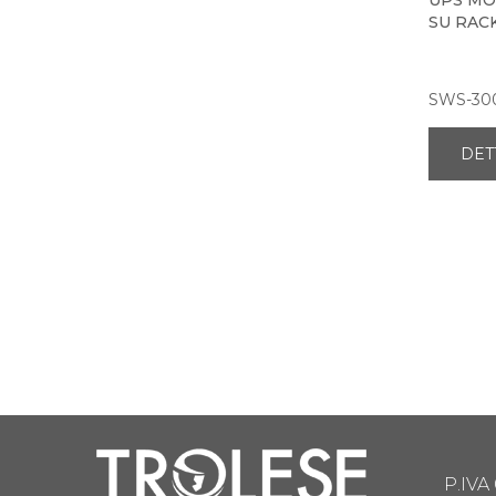
UPS MO
SU RACK
SWS-30
DET
P.IVA