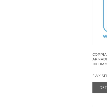
COPPIA
ARMADI
1000M
SWX-SF
DET