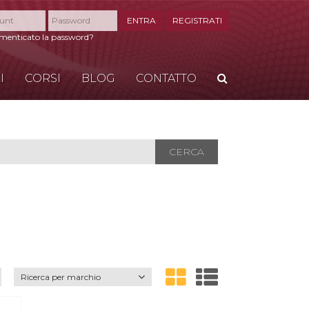
ENTRA
REGISTRATI
imenticato la password?
I
CORSI
BLOG
CONTATTO
CERCA
CERCA
Ricerca per marchio