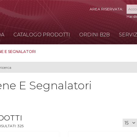
Hai d
DA
CATALOGO PRODOTTI
ORDINI B2B
SERVIZ
NE E SEGNALATORI
ene E Segnalatori
DOTTI
ISULTATI:
325