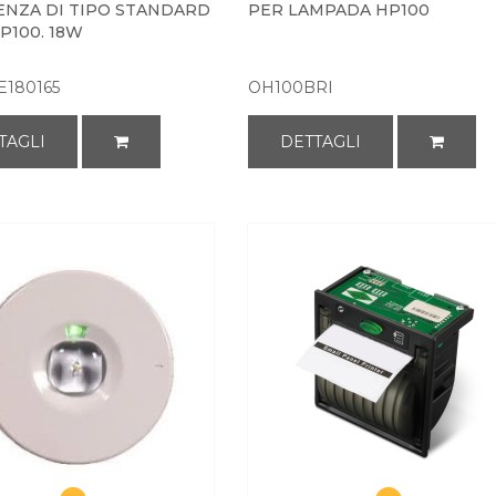
NZA DI TIPO STANDARD
PER LAMPADA HP100
P100. 18W
E180165
OH100BRI
TAGLI
DETTAGLI