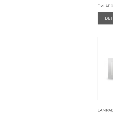
DVLA11
DET
LAMPAD