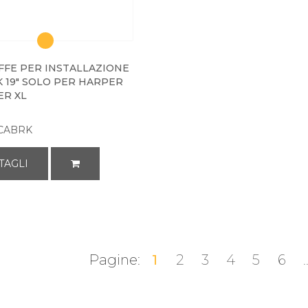
AFFE PER INSTALLAZIONE
K 19" SOLO PER HARPER
R XL
CABRK
TAGLI
Pagine:
1
2
3
4
5
6
.