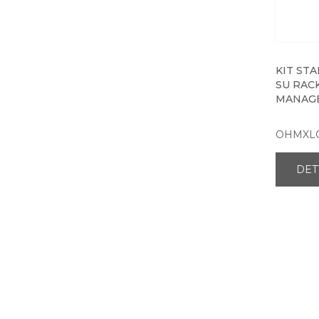
KIT ST
SU RAC
MANAGE
OHMXL
DET