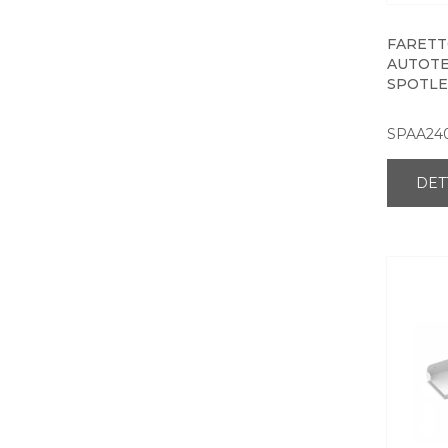
FARETT
AUTOTE
SPOTLED
SPAA24
DET