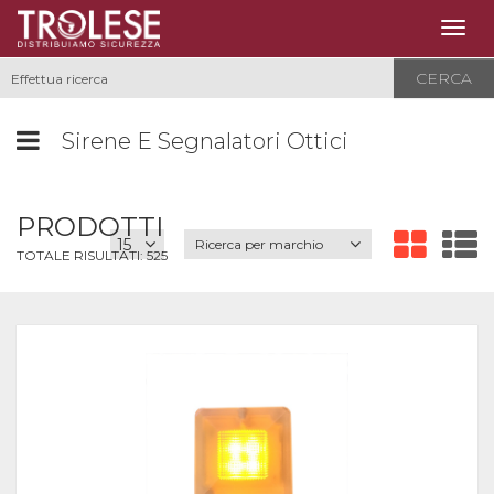
Togg
navig
CERCA
Sirene E Segnalatori Ottici
PRODOTTI
Ricerca per marchio
TOTALE RISULTATI:
525