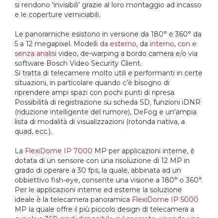
si rendono 'invisibili' grazie al loro montaggio ad incasso
e le coperture verniciabili.
Le panoramiche esistono in versione da 180° e 360° da
5 a 12 megapixel. Modelli
da esterno
, da
interno
,
con e
senza analisi
video, de-warping a bordo camera e/o via
software Bosch Video Security Client.
Si tratta di telecamere molto utili e performanti in certe
situazioni, in particolare quando c’è bisogno di
riprendere ampi spazi con pochi punti di ripresa.
Possibilità di registrazione su scheda SD, funzioni iDNR
(riduzione intelligente del rumore), DeFog e un’ampia
lista di modalità di visualizzazioni (rotonda nativa, a
quad, ecc.).
La
FlexiDome IP 7000
MP per applicazioni interne, è
dotata di un sensore con una risoluzione di 12 MP in
grado di operare a 30 fps, la quale, abbinata ad un
obbiettivo fish-eye, consente una visione a 180° o 360°.
Per le applicazioni interne ed esterne la soluzione
ideale è la telecamera panoramica
FlexiDome IP 5000
MP la quale offre il più piccolo design di telecamera a