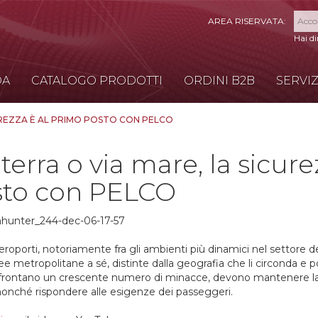
Hai d
DA
CATALOGO PRODOTTI
ORDINI B2B
SERVIZ
CUREZZA È AL PRIMO POSTO CON PELCO
 terra o via mare, la sicur
sto con PELCO
eroporti, notoriamente fra gli ambienti più dinamici nel settore de
e metropolitane a sé, distinte dalla geografia che li circonda 
ffrontano un crescente numero di minacce, devono mantenere l
nonché rispondere alle esigenze dei passeggeri.