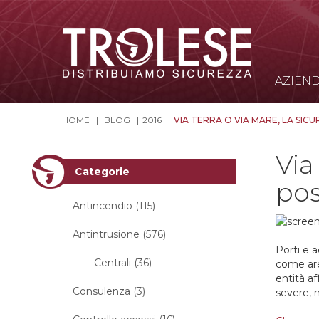
AZIEN
HOME
BLOG
2016
VIA TERRA O VIA MARE, LA SI
Via
Categorie
po
Antincendio (115)
Antintrusione (576)
Porti e a
Centrali (36)
come are
entità a
Consulenza (3)
severe, 