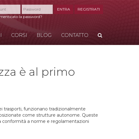
ENTRA
REGISTRATI
imenticato la password?
I
CORSI
BLOG
CONTATTO
CERCA
ezza è al primo
i trasporti, funzionano tradizio
nalmente
e posizionate come strutture autonome. Queste
a conformità a norme e regolamentazioni