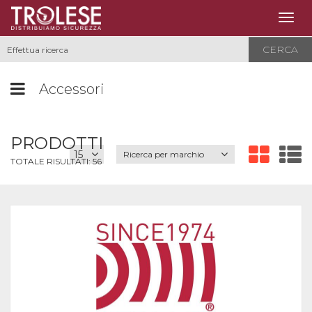
Togg
navig
CERCA
Accessori
PRODOTTI
Ricerca per marchio
TOTALE RISULTATI:
56